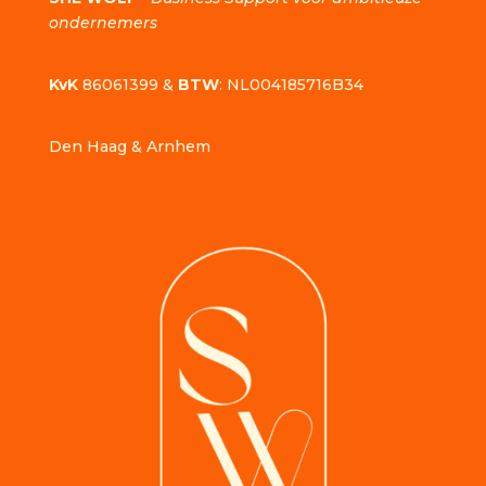
ondernemers
KvK
86061399 &
BTW
: NL004185716B34
Den Haag & Arnhem