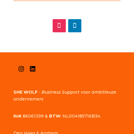
Instagram
LinkedIn
SHE WOLF
-
Business Support voor ambitieuze
ondernemers
KvK
86061399 &
BTW
: NL004185716B34
Den Haag & Arnhem